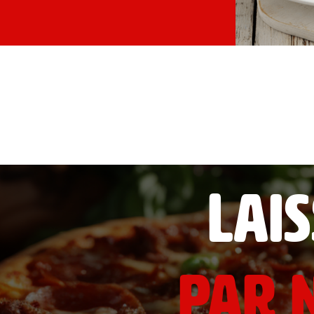
Lai
par n