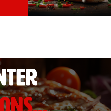
nter
ons...