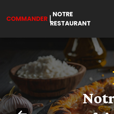
NOTRE
COMMANDER
RESTAURANT
Accueil
NOS BU
Allergènes
Charte Qualité
C.G.V
raîchement élabo
Contact
Mentions Légales