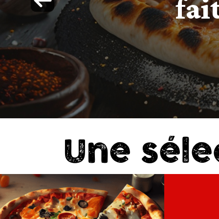
Mobile
Programme De Fidélité
Avis
Mon Compte
Notre Restaurant
Zones de Livraison
Une séle